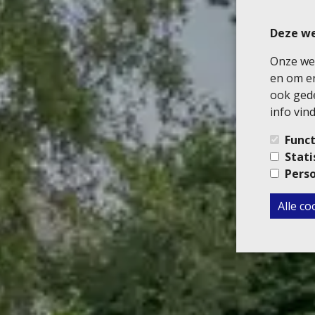
Deze we
Onze web
en om er
ook gede
info vind
Funct
Stati
Perso
Alle c