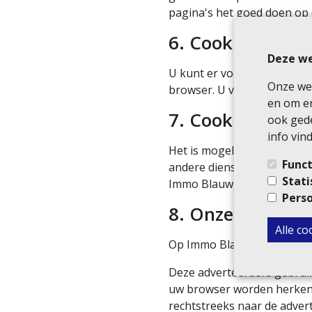
pagina's het goed doen op 
6. Cookies uitsc
Deze we
U kunt er voor kiezen om c
Onze web
browser. U vindt meer info
en om er
7. Cookies van d
ook gede
info vind
Het is mogelijk dat derde p
Funct
andere dienst. Daarvoor pla
Stati
Immo Blauw te beïnvloeden
Perso
8. Onze adverte
Alle c
Op Immo Blauw adverteren m
Deze adverteerders gebruik
uw browser worden herkend
rechtstreeks naar de adver