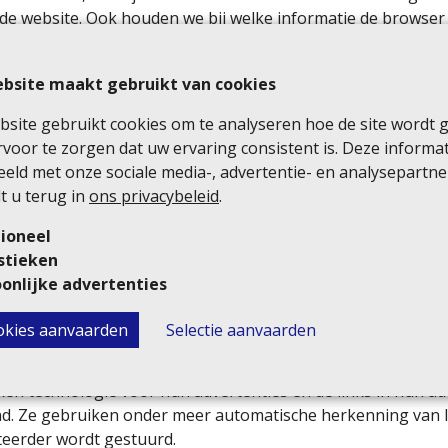
de website. Ook houden we bij welke informatie de browser 
hakelen
bsite maakt gebruikt van cookies
ookies uit te schakelen. Dat doet u door gebruik te maken 
site gebruikt cookies om te analyseren hoe de site wordt 
rmatie over deze mogelijkheden op de website van de aanbi
voor te zorgen dat uw ervaring consistent is. Deze informa
erde partijen
eld met onze sociale media-, advertentie- en analysepartne
t u terug in
ons privacybeleid
.
artijen, zoals Google, op onze website adverteren of dat wi
ioneel
atsen deze derde partijen in sommige gevallen cookies. Deze
stieken
.
onlijke advertenties
erders
ookies aanvaarden
Selectie aanvaarden
eerdere partijen, die allemaal hun eigen cookies plaatsen
en technologie voor hun advertenties en de links in hun adv
. Ze gebruiken onder meer automatische herkenning van I
teerder wordt gestuurd.