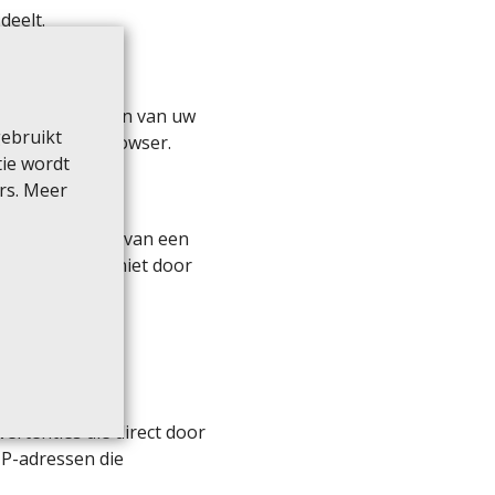
deelt.
de mogelijkheden van uw
gebruikt
eder van uw browser.
tie wordt
rs. Meer
j gebruik maken van een
 cookies zijn niet door
.
ertenties die direct door
P-adressen die