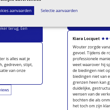
rd voor de verkoop
Conny Deleu
ookies aanvaarden
Selectie aanvaarden
 die eerlijk en zeer
 aanpak en komt zeer
correct en openheid
p zeer korte tijd
met veel passie geko
eker terug. Een
Kiara Locquet
Wouter zorgde vanaf
gevoel. Tijdens de r
r is alles wat je
professionele manie
, gedreven, stipt,
weet waarover hij sp
satie van onze
de biedingen niet o
biedingen niet van e
grenzen heen kan ga
duidelijke, gestruc
eviews
wensen van de verko
bochten die als on
het toch om zijn kl