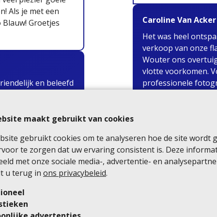
n! Als je met een
Caroline Van Acker
 Blauw! Groetjes
Het was heel ontsp
verkoop van onze fla
Wouter ons overtuigd 
vlotte voorkomen. 
riendelijk en beleefd
professionele fotogr
eze markt vol
begrijpt echt hoe hi
twee weken ook in ge
wij Wouter 100% ku
bsite maakt gebruikt van cookies
hem alle succes toe i
site gebruikt cookies om te analyseren hoe de site wordt 
voor te zorgen dat uw ervaring consistent is. Deze informa
gebreide uitleg &
eld met onze sociale media-, advertentie- en analysepartne
Judith De Koninck
n bijkomende
t u terug in
ons privacybeleid
.
Zeer vlotte aankoop
makkelijk bereikbaar
ioneel
🙂
stieken
onlijke advertenties