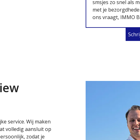
smsjes zo snel als m
met je bezorgdheden,
ons vraagt, IMMO 
Schri
view
ijke service. Wij maken
t volledig aansluit op
rsoonlijk, zodat je