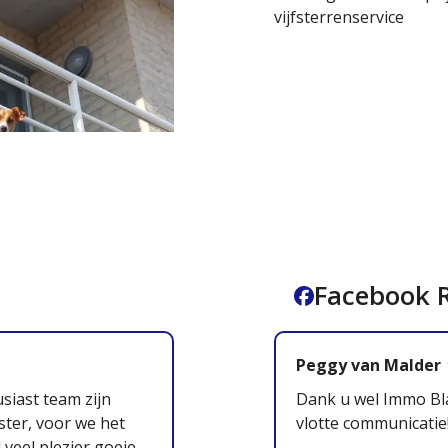
vijfsterrenservice
Facebook R
Peggy van Malder
siast team zijn
Dank u wel Immo Bla
aster, voor we het
vlotte communicatie
veel plezier goeie