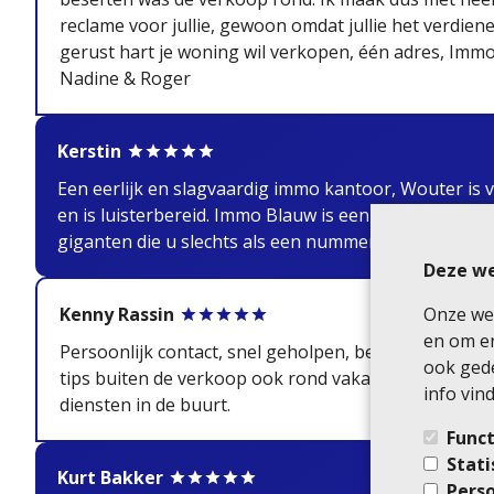
reclame voor jullie, gewoon omdat jullie het verdiene
gerust hart je woning wil verkopen, één adres, Immo
Nadine & Roger
Kerstin
Een eerlijk en slagvaardig immo kantoor, Wouter is v
en is luisterbereid. Immo Blauw is een aanrader op d
giganten die u slechts als een nummer beschouwen!
Deze we
Onze web
Kenny Rassin
en om er
Persoonlijk contact, snel geholpen, behulpzaam, uit
ook gede
tips buiten de verkoop ook rond vakantieverhuur e
info vind
diensten in de buurt.
Funct
Stati
Kurt Bakker
Perso