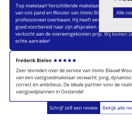
Top makelaar! Verschillende makelaars gecontactee
Alle c
van ons pand en Wouter van Immo Blauw was de enige
professioneel overkwam. Hij heeft een persoonlijke
goed voorbereid naar zijn afspraken. Ons pand was o
verkocht aan de overeengekomen prijs. Wij komen z
echte aanrader!
Frederik Bielen
Zeer tevreden over de service van Immo Blauw! Woute
van een vastgoedmakelaar verwacht: jong, dynamisch
correct en ambitieus. De ideale partner voor de reali
vastgoedplannen in Oostende!
Schrijf zelf een review
Bekijk alle r