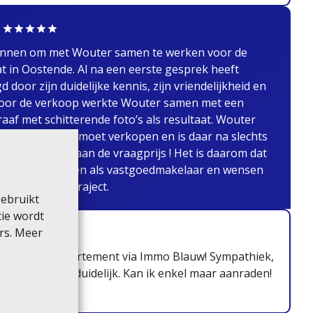
annen om met Wouter samen te werken voor de
t in Oostende. Al na een eerste gesprek heeft
door zijn duidelijke kennis, zijn vriendelijkheid en
Voor de verkoop werkte Wouter samen met een
aaf met schitterende foto’s als resultaat. Wouter
j een eigendom moet verkopen en is daar na slechts
slaagd en dit aan de vraagprijs ! Het is daarom dat
nnen aanbevelen als vastgoedmakelaar en wensen
n zijn verdere traject.
gebruikt
tie wordt
rs. Meer
 van mijn appartement via Immo Blauw! Sympathiek,
 en alles heel duidelijk. Kan ik enkel maar aanraden!