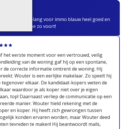
 is van groot belang voor immo blauw heel goed en
cht proficiat doe zo voort!
 het eerste moment voor een vertrouwd, veilig
ondleiding van de woning gaf hij op een spontane,
r de correcte informatie omtrent de woning. Hij
reekt. Wouter is een eerlijke makelaar. Zo speelt hij
p tegenover elkaar. De kandidaat-kopers weten de
lkaar waardoor je als koper niet over je eigen
an, top! Daarnaast verliep de communicatie op een
tureerde manier. Wouter hield rekening met de
per en koper. Hij heeft zich gewrongen tussen
mogelijk konden ervaren worden, maar Wouter deed
anten tevreden te maken! Hij beantwoordt mails,